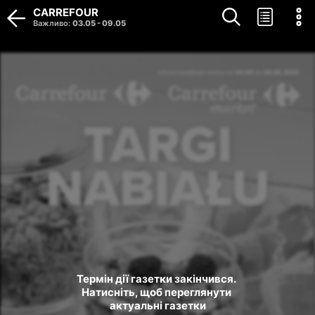
CARREFOUR
Важливо
:
03.05
-
09.05
Термін дії газетки закінчився. 
Натисніть, щоб переглянути 
актуальні газетки