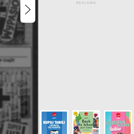
REKLAMA
Gazetka wygasła. Kliknij
zobaczyć aktualne ga
ZOBACZ INNE GAZETKI SIECI PO