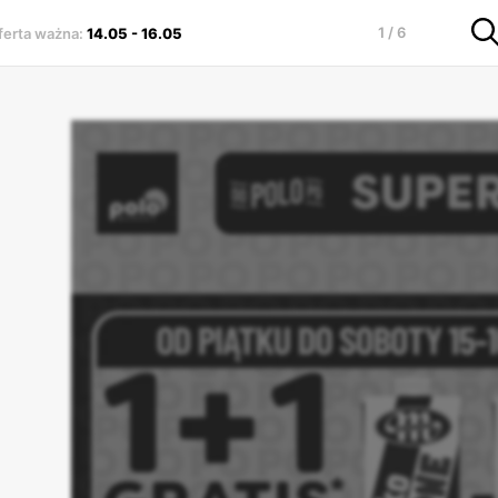
1 / 6
ferta ważna
:
14.05
-
16.05