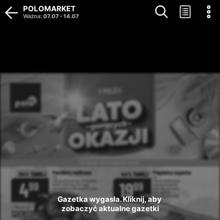
POLOMARKET
Ważna
:
07.07
-
14.07
Gazetka wygasła. Kliknij, aby 
zobaczyć aktualne gazetki