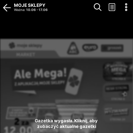
MOJE SKLEPY
Ważna
:
10.06
-
17.06
Gazetka wygasła. Kliknij, aby 
zobaczyć aktualne gazetki