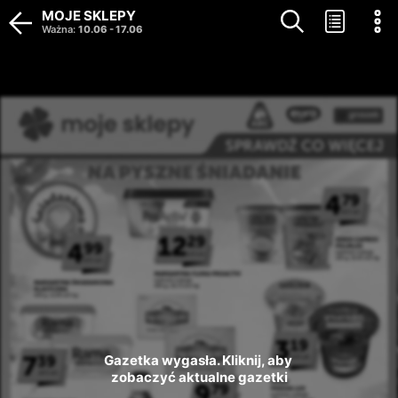
MOJE SKLEPY
Ważna
:
10.06
-
17.06
Gazetka wygasła. Kliknij, aby 
zobaczyć aktualne gazetki