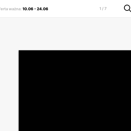
1 / 7
ferta ważna
:
10.06
-
24.06