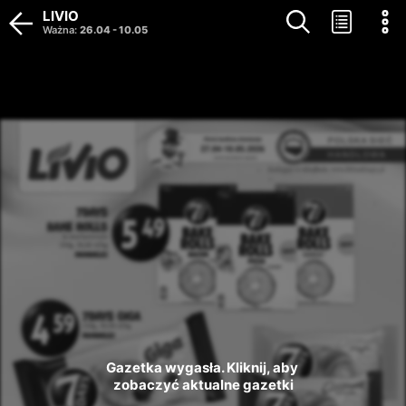
LIVIO
Ważna
:
26.04
-
10.05
Gazetka wygasła. Kliknij, aby 
zobaczyć aktualne gazetki