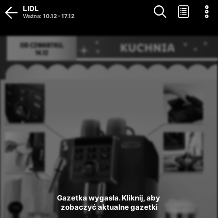
LIDL
Ważna
:
10.12
-
17.12
Gazetka wygasła. Kliknij, aby 
zobaczyć aktualne gazetki