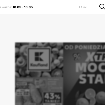
1 / 32
a ważna
:
10.05
-
13.05