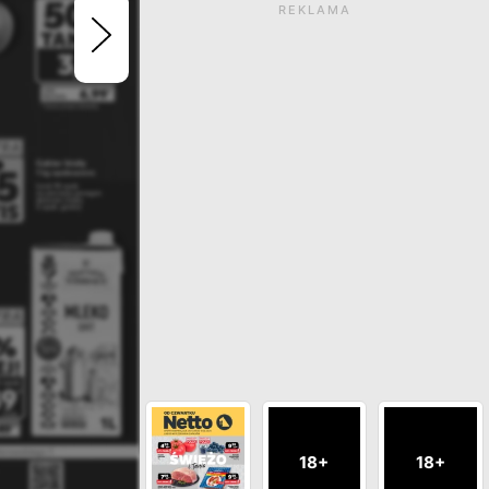
REKLAMA
Gazetka wygasła. Kliknij
zobaczyć aktualne ga
ZOBACZ INNE GAZETKI SIECI K
18+
18+