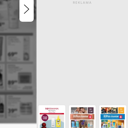
REKLAMA
Gazetka wygasła. Kliknij
zobaczyć aktualne ga
ZOBACZ INNE GAZETKI SIECI 