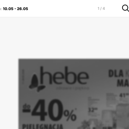
1 / 4
a
:
10.05
-
26.05