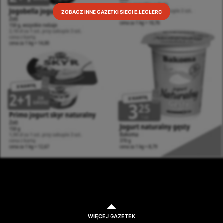
ZOBACZ INNE GAZETKI SIECI E.LECLERC
WIĘCEJ GAZETEK