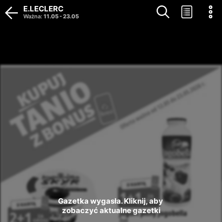
E.LECLERC
Ważna
:
11.05
-
23.05
Gazetka wygasła. Kliknij, aby 
zobaczyć aktualne gazetki