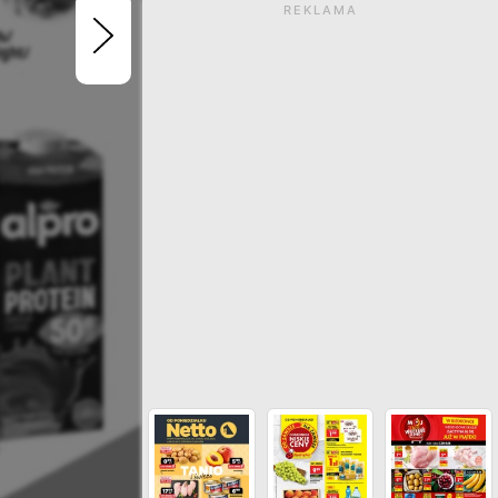
REKLAMA
Gazetka wygasła. Kliknij
zobaczyć aktualne ga
ZOBACZ INNE GAZETKI SIECI E.