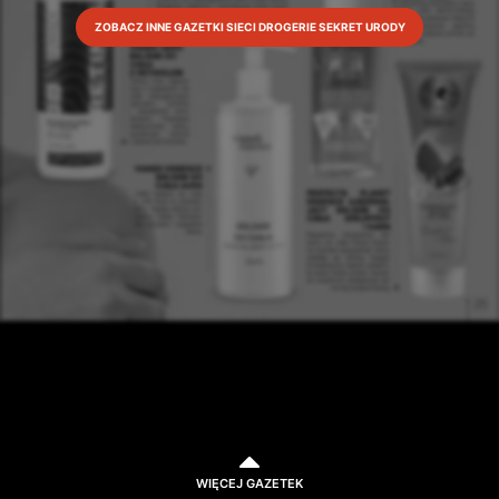
ZOBACZ INNE GAZETKI SIECI DROGERIE SEKRET URODY
WIĘCEJ GAZETEK