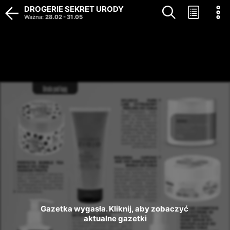
DROGERIE SEKRET URODY
Ważna
:
28.02
-
31.05
Gazetka wygasła. Kliknij, aby zobaczyć 
aktualne gazetki