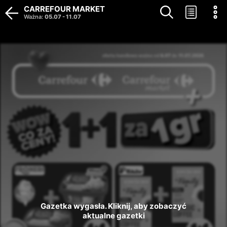
CARREFOUR MARKET
Ważna
:
05.07
-
11.07
Gazetka wygasła. Kliknij, aby zobaczyć 
aktualne gazetki