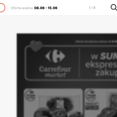
1 / 8
Oferta ważna
:
08.06
-
15.06