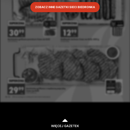
ZOBACZ INNE GAZETKI SIECI BIEDRONKA
WIĘCEJ GAZETEK