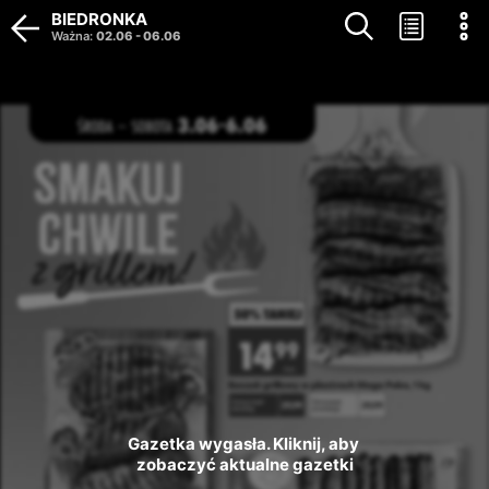
BIEDRONKA
Ważna
:
02.06
-
06.06
Gazetka wygasła. Kliknij, aby 
zobaczyć aktualne gazetki