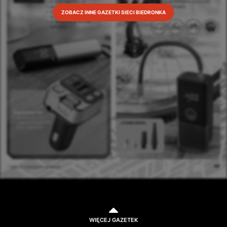
ZOBACZ INNE GAZETKI SIECI BIEDRONKA
WIĘCEJ GAZETEK