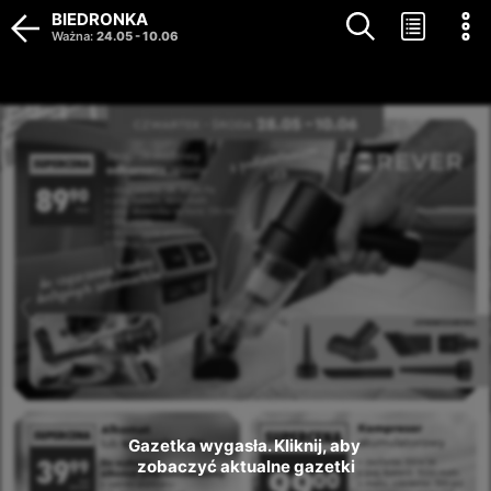
BIEDRONKA
Ważna
:
24.05
-
10.06
Gazetka wygasła. Kliknij, aby 
zobaczyć aktualne gazetki