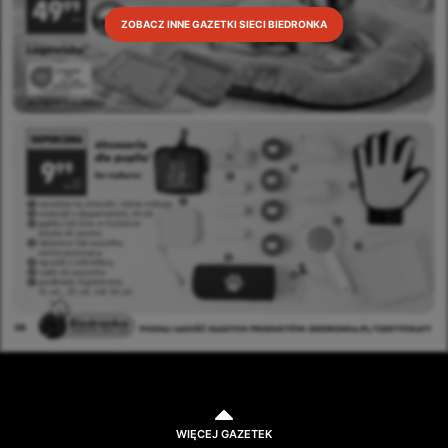
ZOBACZ INNE GAZETKI SIECI BIEDRONKA
WIĘCEJ GAZETEK