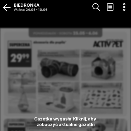
BIEDRONKA
Ważna
:
24.05
-
10.06
Gazetka wygasła. Kliknij, aby 
zobaczyć aktualne gazetki