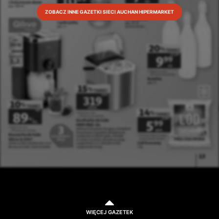
ZOBACZ INNE GAZETKI SIECI AUCHAN HIPERMARKET
WIĘCEJ GAZETEK