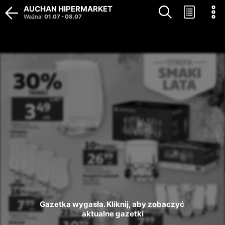
AUCHAN HIPERMARKET
Ważna
:
01.07
-
08.07
Gazetka wygasła. Kliknij, aby zobaczyć 
aktualne gazetki