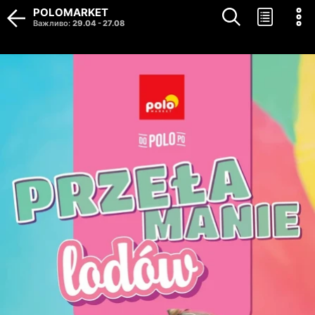
POLOMARKET
Важливо
:
29.04
-
27.08