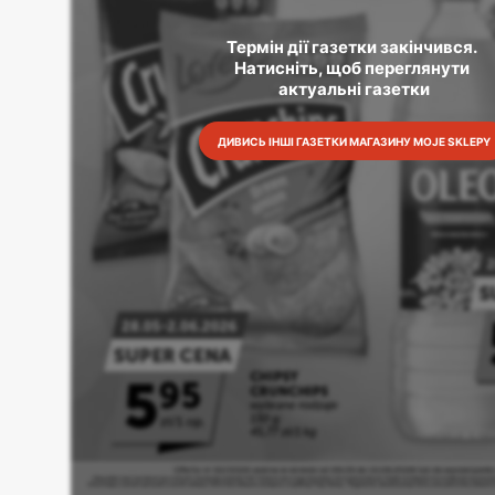
Термін дії газетки закінчився. 
Натисніть, щоб переглянути 
актуальні газетки
ДИВИСЬ ІНШІ ГАЗЕТКИ МАГАЗИНУ MOJE SKLEPY