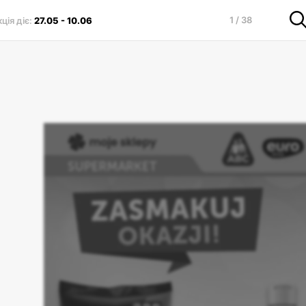
1 / 38
ція діє
:
27.05
-
10.06