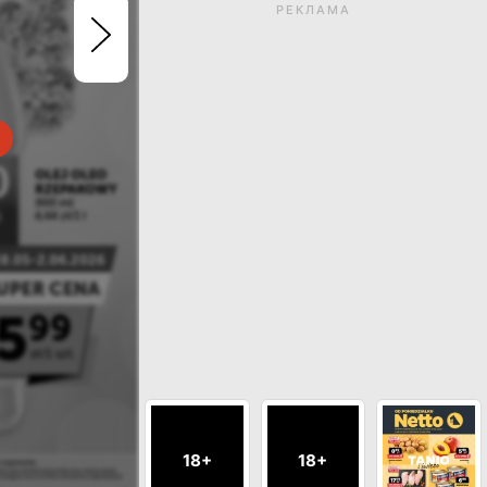
РЕКЛАМА
Термін дії газетки закін
Натисніть, щоб перегл
актуальні газетк
ДИВИСЬ ІНШІ ГАЗЕТКИ МАГАЗИНУ M
18+
18+