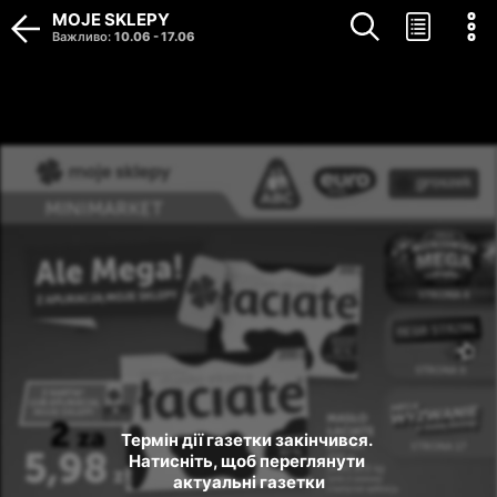
MOJE SKLEPY
Важливо
:
10.06
-
17.06
Термін дії газетки закінчився. 
Натисніть, щоб переглянути 
актуальні газетки