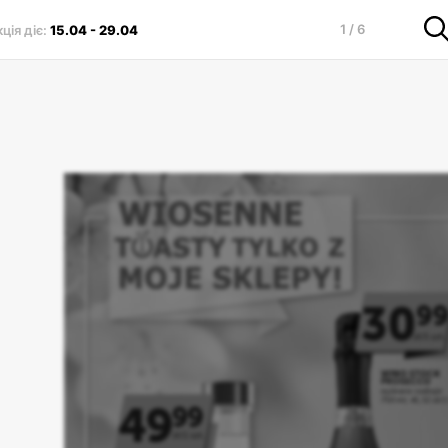
1 / 6
ція діє
:
15.04
-
29.04