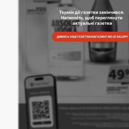
Термін дії газетки закінчився. 
Натисніть, щоб переглянути 
актуальні газетки
ДИВИСЬ ІНШІ ГАЗЕТКИ МАГАЗИНУ MOJE SKLEPY