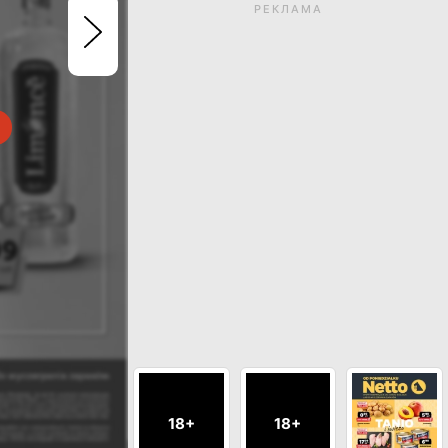
РЕКЛАМА
Термін дії газетки закін
Натисніть, щоб перегл
актуальні газетк
ДИВИСЬ ІНШІ ГАЗЕТКИ МАГАЗИНУ M
18+
18+