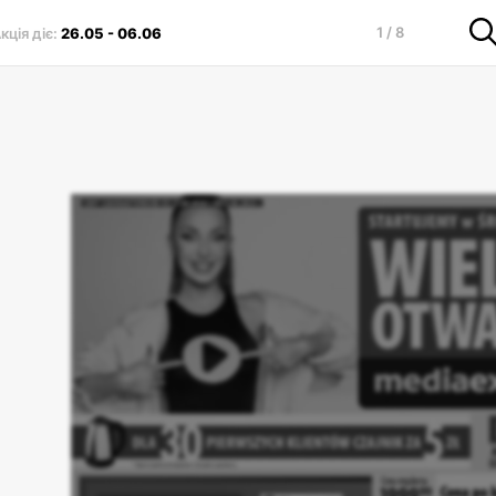
1 / 8
кція діє
:
26.05
-
06.06