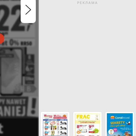
РЕКЛАМА
Термін дії газетки закін
Натисніть, щоб перегл
актуальні газетк
ДИВИСЬ ІНШІ ГАЗЕТКИ МАГАЗИНУ M