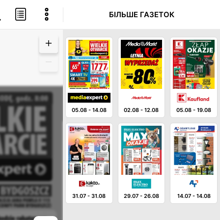
БІЛЬШЕ ГАЗЕТОК
05.08
-
14.08
02.08
-
12.08
05.08
-
19.08
31.07
-
31.08
29.07
-
26.08
14.07
-
14.08