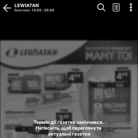
LEWIATAN
Важливо
:
13.05
-
20.05
Термін дії газетки закінчився. 
Натисніть, щоб переглянути 
актуальні газетки