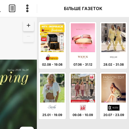
БІЛЬШЕ ГАЗЕТОК
02.08
-
19.08
07.06
-
31.12
28.02
-
31.08
25.01
-
19.09
09.08
-
10.09
20.07
-
23.09