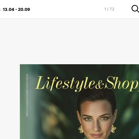
1 / 72
є
:
13.04
-
20.09