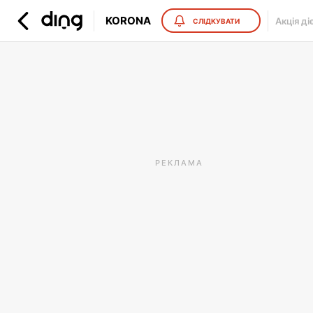
KORONA
Акція ді
СЛІДКУВАТИ
РЕКЛАМА