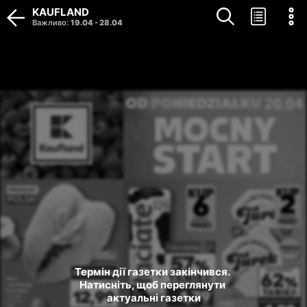
KAUFLAND
Важливо
:
19.04
-
28.04
Термін дії газетки закінчився. 
Натисніть, щоб переглянути 
актуальні газетки