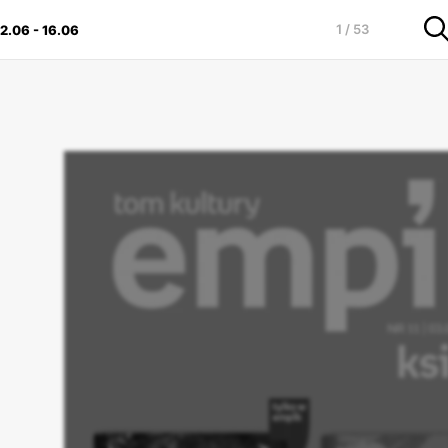
1 / 53
2.06
-
16.06