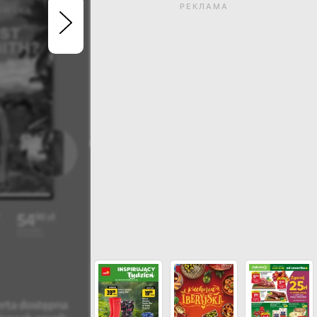
РЕКЛАМА
Термін дії газетки закін
Натисніть, щоб перегл
актуальні газетк
ДИВИСЬ ІНШІ ГАЗЕТКИ МАГАЗИН