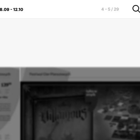
4 - 5 / 29
8.09
-
12.10