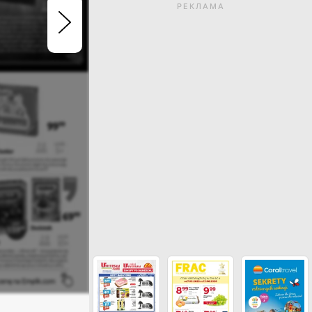
РЕКЛАМА
Термін дії газетки закін
Натисніть, щоб перегл
актуальні газетк
ДИВИСЬ ІНШІ ГАЗЕТКИ МАГАЗИН