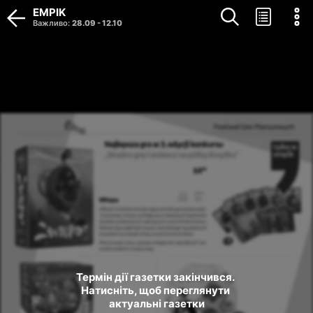
EMPIK
Важливо
:
28.09
-
12.10
Термін дії газетки закінчився. 
Натисніть, щоб переглянути 
актуальні газетки