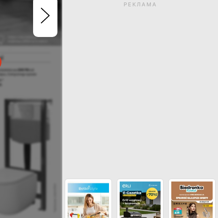
РЕКЛАМА
Термін дії газетки закін
Натисніть, щоб перегл
актуальні газетк
ДИВИСЬ ІНШІ ГАЗЕТКИ МАГАЗИНУ