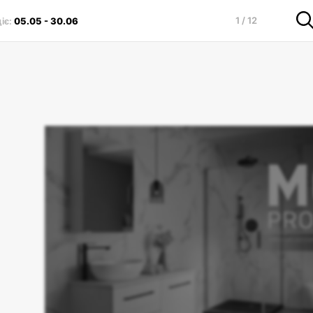
1 / 12
діє
:
05.05
-
30.06