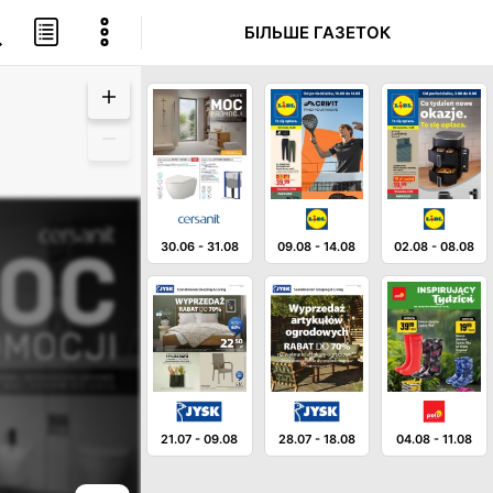
БІЛЬШЕ ГАЗЕТОК
30.06
-
31.08
09.08
-
14.08
02.08
-
08.08
21.07
-
09.08
28.07
-
18.08
04.08
-
11.08