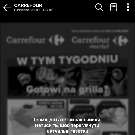
CARREFOUR
Важливо
:
31.05
-
06.06
Термін дії газетки закінчився. 
Натисніть, щоб переглянути 
актуальні газетки