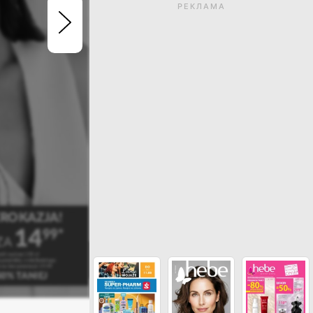
РЕКЛАМА
Термін дії газетки закін
Натисніть, щоб перегл
актуальні газетк
ДИВИСЬ ІНШІ ГАЗЕТКИ МАГАЗИ