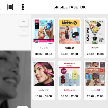
БІЛЬШЕ ГАЗЕТОК
30.07
-
31.08
05.08
-
12.08
28.07
-
18.08
16.07
-
31.08
05.08
-
12.08
28.07
-
11.08