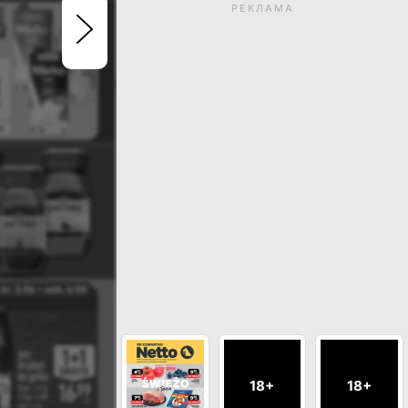
РЕКЛАМА
Термін дії газетки закін
Натисніть, щоб перегл
актуальні газетк
ДИВИСЬ ІНШІ ГАЗЕТКИ МАГАЗИН
18+
18+