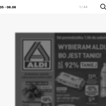
1 / 44
.05
-
06.06