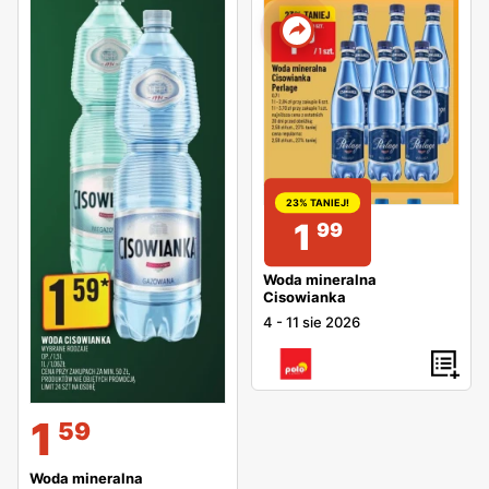
23% TANIEJ!
1
99
Woda mineralna
Cisowianka
4
-
11 sie 2026
1
59
Woda mineralna