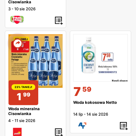
Cisowianka
3
-
10 sie 2026
7
59
23% TANIEJ!
1
99
Woda kokosowa Netto
Woda mineralna
Cisowianka
14 lip
-
14 sie 2026
4
-
11 sie 2026