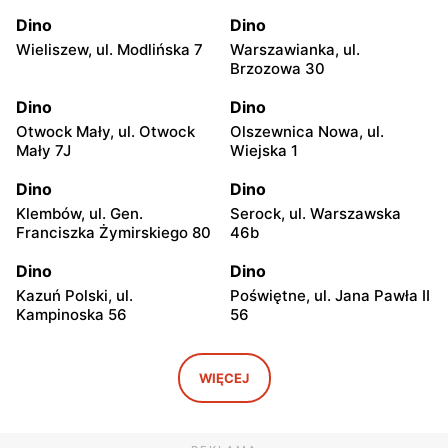
Dino
Dino
Wieliszew, ul. Modlińska 7
Warszawianka, ul.
Brzozowa 30
Dino
Dino
Otwock Mały, ul. Otwock
Olszewnica Nowa, ul.
Mały 7J
Wiejska 1
Dino
Dino
Klembów, ul. Gen.
Serock, ul. Warszawska
Franciszka Żymirskiego 80
46b
Dino
Dino
Kazuń Polski, ul.
Poświętne, ul. Jana Pawła II
Kampinoska 56
56
Dino
Dino
Adamowizna, ul.
Bieniewice, ul. Błońska 52
WIĘCEJ
Adamowizna 100
Dino
Dino