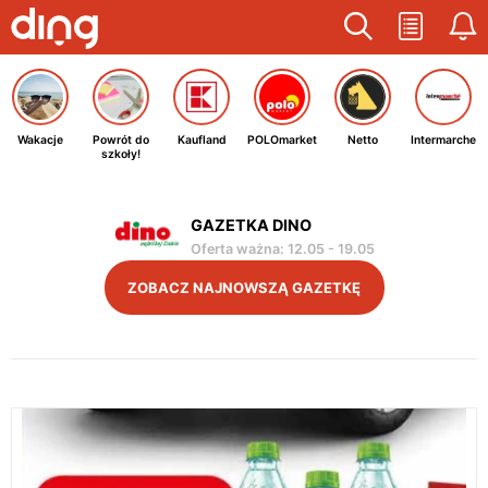
Wakacje
Powrót do
Kaufland
POLOmarket
Netto
Intermarche
szkoły!
GAZETKA DINO
Oferta ważna
:
12.05
-
19.05
ZOBACZ NAJNOWSZĄ GAZETKĘ