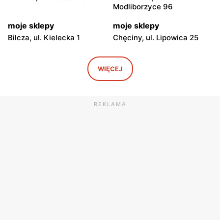
Modliborzyce 96
moje sklepy
moje sklepy
Bilcza, ul. Kielecka 1
Chęciny, ul. Lipowica 25
moje sklepy
moje sklepy
Iwaniska, ul. Ujazdowska 5
Bogoria, ul. Rynek 30
WIĘCEJ
moje sklepy
moje sklepy
Gorzyce, ul. Szkolna 44
Grębów, ul. Wydrza 180
REKLAMA
moje sklepy
moje sklepy
Jadachy, ul. Jadachy 111
Jeżowe, ul. Zalesie 77
moje sklepy
moje sklepy
Kazimierza Wielka, ul.
Kamień, ul. Błonie 23
Kolejowa 15
moje sklepy
moje sklepy
Górki, ul. Górki 71
Gumniska, ul. Gumniska
157C