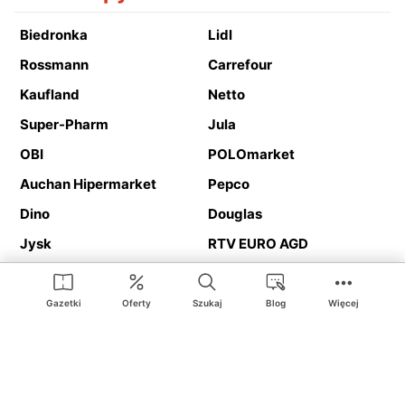
Biedronka
Lidl
Rossmann
Carrefour
Kaufland
Netto
Super-Pharm
Jula
OBI
POLOmarket
Auchan Hipermarket
Pepco
Dino
Douglas
Jysk
RTV EURO AGD
Action
Media Expert
Deichmann
Media Markt
Gazetki
Oferty
Szukaj
Blog
Więcej
Ding.pl to serwis internetowy prezentujący
gazetki promocyjne
oraz
katalogi
sklepów i dużych sieci handlowych. Dzięki
geolokalizacji otrzymasz przede wszystkim oferty sklepów, z
Twojego bliskiego otoczenia. Dodatkowo na stronie znajdziesz