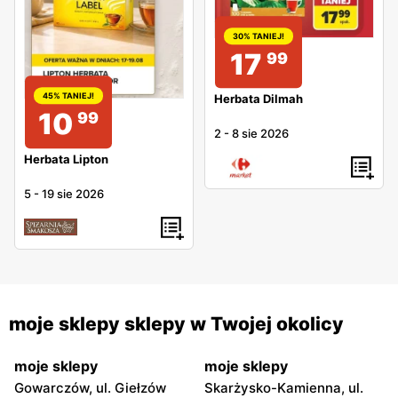
30% TANIEJ!
17
99
45% TANIEJ!
Herbata Dilmah
10
99
2
-
8 sie 2026
Herbata Lipton
5
-
19 sie 2026
moje sklepy sklepy w Twojej okolicy
moje sklepy
moje sklepy
Gowarczów, ul. Giełzów
Skarżysko-Kamienna, ul.