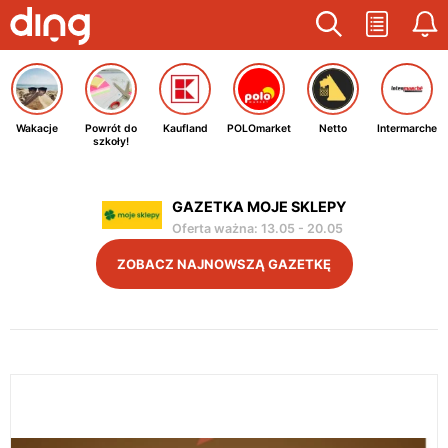
Wakacje
Powrót do
Kaufland
POLOmarket
Netto
Intermarche
szkoły!
GAZETKA MOJE SKLEPY
Oferta ważna
:
13.05
-
20.05
ZOBACZ NAJNOWSZĄ GAZETKĘ