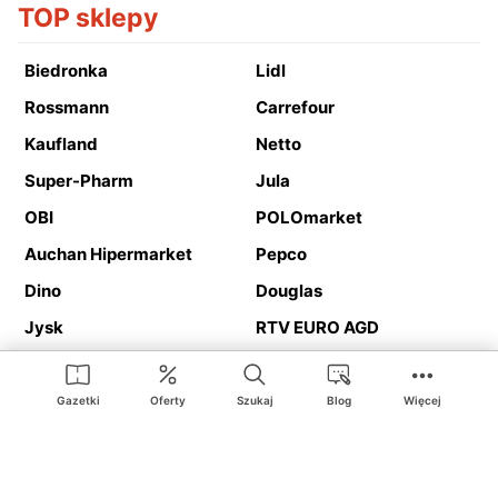
TOP sklepy
Biedronka
Lidl
Rossmann
Carrefour
Kaufland
Netto
Super-Pharm
Jula
OBI
POLOmarket
Auchan Hipermarket
Pepco
Dino
Douglas
Jysk
RTV EURO AGD
Action
Media Expert
Deichmann
Media Markt
Gazetki
Oferty
Szukaj
Blog
Więcej
Ding.pl to serwis internetowy prezentujący
gazetki promocyjne
oraz
katalogi
sklepów i dużych sieci handlowych. Dzięki