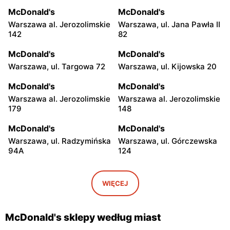
McDonald's
McDonald's
Warszawa al. Jerozolimskie
Warszawa, ul. Jana Pawła II
142
82
McDonald's
McDonald's
Warszawa, ul. Targowa 72
Warszawa, ul. Kijowska 20
McDonald's
McDonald's
Warszawa al. Jerozolimskie
Warszawa al. Jerozolimskie
179
148
McDonald's
McDonald's
Warszawa, ul. Radzymińska
Warszawa, ul. Górczewska
94A
124
McDonald's
McDonald's
Warszawa, ul. Grochowska
Warszawa, ul. Łopuszańska
WIĘCEJ
207
2
McDonald's
McDonald's
McDonald's sklepy według miast
Warszawa, ul. Wołoska 12
Warszawa, ul. Powsińska 31