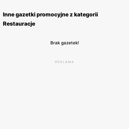
wyjątkowych okazji. Restauracje
McDonald's
znajdują się
w wielu miastach Polski, zarówno w większych centrach
Inne gazetki promocyjne z kategorii
handlowych, jak i w samodzielnych lokalizacjach. Sieć ta
Restauracje
stawia na wysoką jakość obsługi oraz komfort klientów, co
sprawia, że posiłek w
McDonald's
jest zawsze przyjemnym
doświadczeniem.
McDonald's
angażuje się również w
Brak gazetek!
działania prospołeczne, wspierając różnorodne inicjatywy i
programy charytatywne. Dzięki temu marka buduje
REKLAMA
pozytywny wizerunek i zdobywa coraz większe grono
lojalnych klientów.