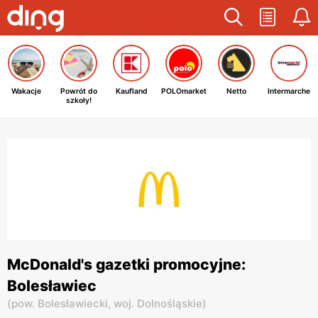
Wakacje
Powrót do
Kaufland
POLOmarket
Netto
Intermarche
szkoły!
McDonald's gazetki promocyjne:
Bolesławiec
(
pow. Bolesławiecki,
woj. Dolnośląskie
)