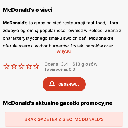
McDonald's o sieci
McDonald's
to globalna sieć restauracji fast food, która
zdobyła ogromną popularność również w Polsce. Znana z
charakterystycznego smaku swoich dań,
McDonald's
oferuje szeroki wybór burgerów, frytek, napojów oraz
WIĘCEJ
deserów, które zaspokajają gusta nawet najbardziej
wymagających klientów. Restauracje
McDonald's
to
Ocena: 3.4 - 613 głosów
doskonałe miejsce na szybki posiłek w przyjaznej
Twoja ocena: 0.0
atmosferze. W
McDonald's
regularnie pojawiają się
różnorodne
promocje
oraz specjalne oferty, które
OBSERWUJ
pozwalają na spróbowanie ulubionych dań w jeszcze
bardziej atrakcyjnych cenach. Sieć wydaje również
McDonald's aktualne gazetki promocyjne
gazetki promocyjne
, które informują o najnowszych
ofertach i nowościach w menu. Dzięki temu klienci mogą
BRAK GAZETEK Z SIECI MCDONALD'S
na bieżąco śledzić dostępne
promocje
i korzystać z