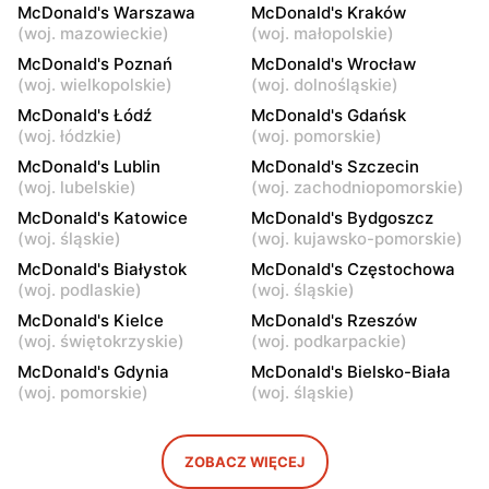
McDonald's Warszawa
McDonald's Kraków
McDonald's
McDonald's
(
woj. mazowieckie
)
(
woj. małopolskie
)
Warszawa, ul. Komitetu
Warszawa, ul. Połczyńska
McDonald's Poznań
McDonald's Wrocław
Obrony Robotników 65
28
(
woj. wielkopolskie
)
(
woj. dolnośląskie
)
McDonald's Łódź
McDonald's Gdańsk
McDonald's
McDonald's
(
woj. łódzkie
)
(
woj. pomorskie
)
Warszawa, ul. Wrocławska
Warszawa, ul. Wincentego
McDonald's Lublin
McDonald's Szczecin
23 B
Rzymowskiego 18
(
woj. lubelskie
)
(
woj. zachodniopomorskie
)
McDonald's
McDonald's
McDonald's Katowice
McDonald's Bydgoszcz
Warszawa, ul. Żwirki i
Warszawa, ul.
(
woj. śląskie
)
(
woj. kujawsko-pomorskie
)
Wigury 1
Ostrobramska 75C
McDonald's Białystok
McDonald's Częstochowa
(
woj. podlaskie
)
(
woj. śląskie
)
McDonald's
McDonald's
McDonald's Kielce
McDonald's Rzeszów
Warszawa, ul.
Warszawa, ul. Górczewska
(
woj. świętokrzyskie
)
(
woj. podkarpackie
)
Ostrobramska 71
249
McDonald's Gdynia
McDonald's Bielsko-Biała
McDonald's
McDonald's
(
woj. pomorskie
)
(
woj. śląskie
)
Warszawa, ul. Jubilerska
Warszawa, ul. Radzymińska
1/3
249
ZOBACZ WIĘCEJ
McDonald's
McDonald's