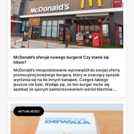
McDonald’s oferuje nowego burgera! Czy stanie się
hitem?
McDonald’s niespodziewanie wprowadził do swojej oferty
promocyjnej kolejnego burgera, który w znaczący sposób
wyróżnia się na tle innych kanapek. Czegoś takiego
jeszcze nie było. Wydaje się, że ten burger może się
spotkać ze sporym zainteresowaniem wśród klientów.
Dowiedz się wszystkich szczegółów dotyczących nowej
pozycji w menu McDonald’s.
AKTUALNOŚCI