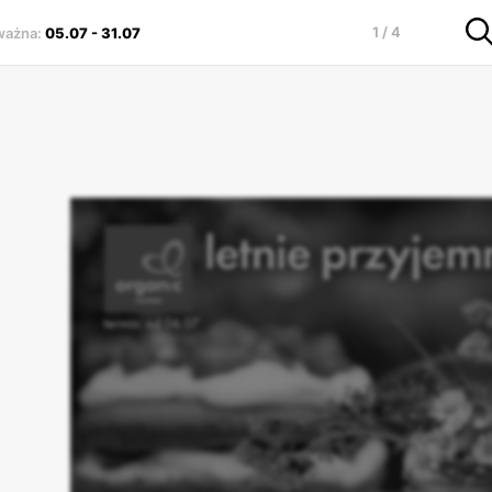
1 / 4
ważna
:
05.07
-
31.07