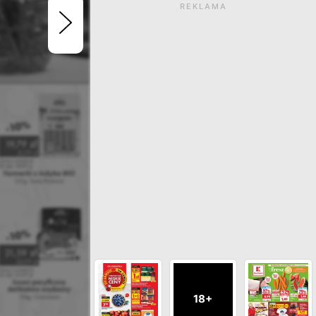
REKLAMA
Gazetka wygasła. Kliknij
zobaczyć aktualne ga
ZOBACZ INNE GAZETKI SIECI O
18+