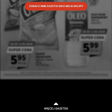
ZOBACZ INNE GAZETKI SIECI MOJE SKLEPY
WIĘCEJ GAZETEK