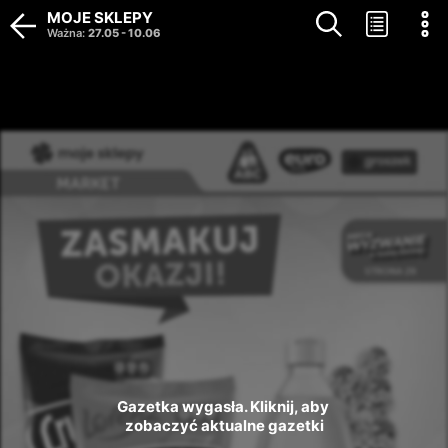
MOJE SKLEPY
Ważna
:
27.05
-
10.06
Gazetka wygasła. Kliknij, aby 
zobaczyć aktualne gazetki