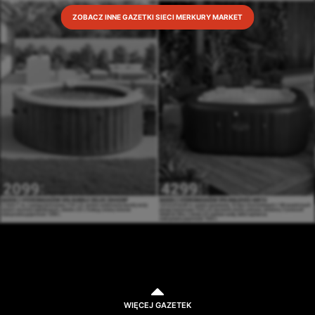
ZOBACZ INNE GAZETKI SIECI MERKURY MARKET
WIĘCEJ GAZETEK