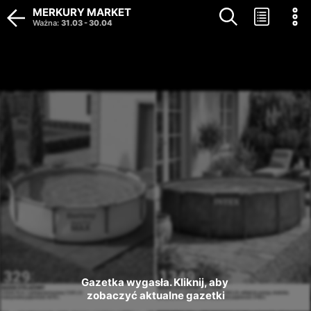
MERKURY MARKET
Ważna
:
31.03
-
30.04
Gazetka wygasła. Kliknij, aby 
zobaczyć aktualne gazetki