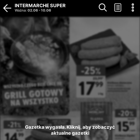
INTERMARCHE SUPER
Ważna
:
02.06
-
10.06
Gazetka wygasła. Kliknij, aby zobaczyć 
aktualne gazetki