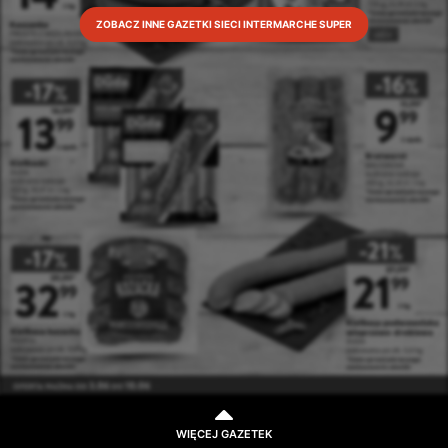
ZOBACZ INNE GAZETKI SIECI INTERMARCHE SUPER
WIĘCEJ GAZETEK