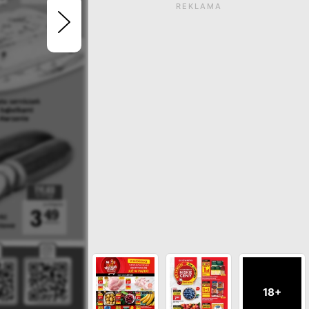
REKLAMA
Gazetka wygasła. Kliknij
zobaczyć aktualne ga
ZOBACZ INNE GAZETKI SIECI GRA
18+