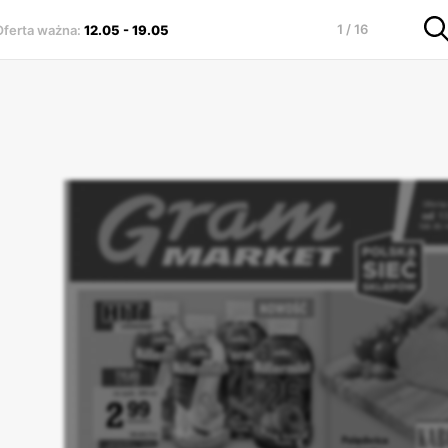
1 / 16
Oferta ważna
:
12.05
-
19.05