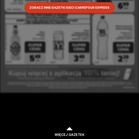
ZOBACZ INNE GAZETKI SIECI CARREFOUR EXPRESS
WIĘCEJ GAZETEK