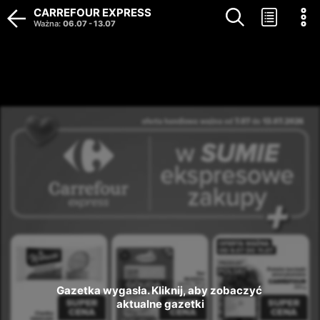
CARREFOUR EXPRESS
Ważna
:
06.07
-
13.07
Gazetka wygasła. Kliknij, aby zobaczyć 
aktualne gazetki