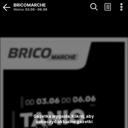
BRICOMARCHE
Ważna
:
02.06
-
06.06
Gazetka wygasła. Kliknij, aby 
zobaczyć aktualne gazetki