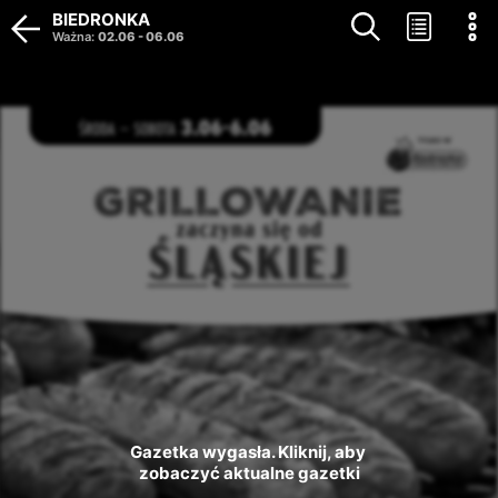
BIEDRONKA
Ważna
:
02.06
-
06.06
Gazetka wygasła. Kliknij, aby 
zobaczyć aktualne gazetki