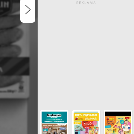
REKLAMA
Gazetka wygasła. Kliknij
zobaczyć aktualne ga
ZOBACZ INNE GAZETKI SIECI BI