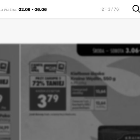
2 - 3 / 76
ta ważna
:
02.06
-
06.06